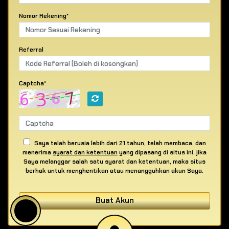
Nomor Rekening*
Referral
Captcha*
Saya telah berusia lebih dari 21 tahun, telah membaca, dan
menerima
syarat dan ketentuan
yang dipasang di situs ini, jika
Saya melanggar salah satu syarat dan ketentuan, maka situs
berhak untuk menghentikan atau menangguhkan akun Saya.
Buat Akun